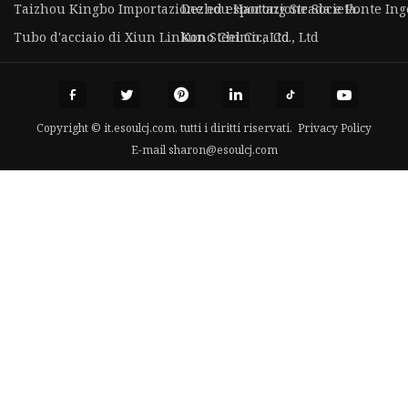
Taizhou Kingbo Importazione ed esportazione Società.
Dezhou Haotong Strada e Ponte Inge
Tubo d'acciaio di Xiun Linkun Steel Co., Ltd
Kono Chimica Co., Ltd
Copyright © it.esoulcj.com, tutti i diritti riservati.
Privacy Policy
E-mail
sharon@esoulcj.com