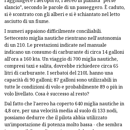
raggiungere l’aeroporto, l’aereo in planata “perse
slancio”, secondo le parole di un passeggero. È caduto,
si è scontrato con gli alberi e si è schiantato nel letto
asciutto di un fiume.
I numeri appaiono difficilmente conciliabili.
Settecento miglia nautiche rientrano nell'autonomia
di un 210. Le prestazioni indicate nel manuale
indicano un consumo di carburante di circa 14 galloni
all'ora a 160 kta. Un viaggio di 700 miglia nautiche,
compresi taxi e salita, dovrebbe richiedere circa 65
litri di carburante. I serbatoi del 210L hanno una
capacità di 90 galloni; 87 galloni sono utilizzabili in
tutte le condizioni di volo e probabilmente 89 o più in
volo livellato. Cosa è successo al resto?
Dal fatto che l'aereo ha coperto 640 miglia nautiche in
4,8 ore, per una velocità media al suolo di 133 nodi,
possiamo dedurre che il pilota abbia utilizzato
un'impostazione di potenza molto bassa - che sembra