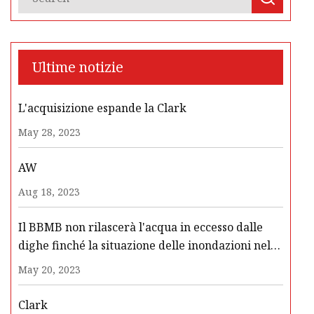
Ultime notizie
L'acquisizione espande la Clark
May 28, 2023
AW
Aug 18, 2023
Il BBMB non rilascerà l'acqua in eccesso dalle
dighe finché la situazione delle inondazioni nel
Punjab e nell'Haryana non si sarà normalizzata:
May 20, 2023
The Tribune India
Clark