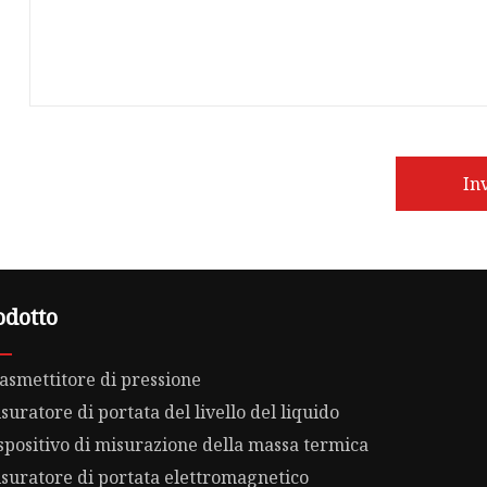
In
odotto
asmettitore di pressione
suratore di portata del livello del liquido
spositivo di misurazione della massa termica
suratore di portata elettromagnetico