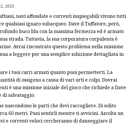
2, 2023
ftiani, navi affondate e correnti inspiegabili vivono tutti
re qualsiasi ignaro subacqueo. Dave il Tuffatore, però,
l profondo buco blu con la massima fermezza ed è armato
a sua strada. Tuttavia, la sua corporatura corpulenta è
omarine. Avrai riscontrato questo problema nella missione
tinua a leggere per una semplice soluzione dettagliata in
nare i tuoi carri armati quanto puoi permetterti. La
ntità di ossigeno a causa di vari urti e colpi. Dovrai
enti è una missione iniziale del gioco che richiede a Dave
 di salvataggio.
e nascondono le parti che devi raccogliere. Di solito
ca 60 metri. Puoi sentirli mentre ti avvicini. Ascolta un
tivi e correnti veloci cercheranno di danneggiare il