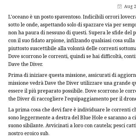
Aug 2
Misuratore di portata
L'oceano è un posto spaventoso. Indicibili orrori lovecra
totalizzatore
sotto le onde, aspettando solo di spazzare via per semp
Misuratore di portata ad
non ha paura di nessuno di questi. Supera le sfide de
ultrasuoni
con il suo fidato arpione, infilzando qualsiasi cosa sull
piuttosto suscettibile alla volontà delle correnti sott
Dove scorrono le correnti, quindi se hai difficoltà, con
Dave the Diver.
Prima di iniziare questa missione, assicurati di aggior
missione vedrà Dave the Diver utilizzare una grande qua
essere il più preparato possibile. Dove scorrono le corr
the Diver di raccogliere l'equipaggiamento per il drone
La prima cosa che devi fare è individuare le correnti ch
sono leggermente a destra del Blue Hole e saranno a cir
suono sibilante. Avvicinati a loro con cautela; pesci cat
nostro eroico sub.