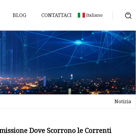
BLOG
CONTATTACI
Italiano
ne
 livello
e della
Notizia
ortice
a missione Dove Scorrono le Correnti
turbina