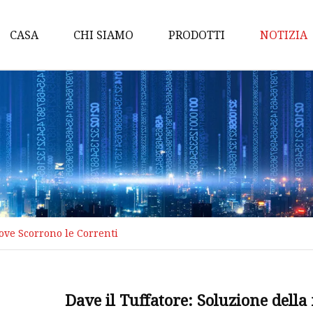
CASA
CHI SIAMO
PRODOTTI
NOTIZIA
Trasmettitore di pressio
Misuratore di portata del
del liquido
Dispositivo di misurazion
massa termica
Misuratore di portata
elettromagnetico
Dove Scorrono le Correnti
Misuratore di portata ad
ingranaggi
Misuratore di portata a v
Dave il Tuffatore: Soluzione dell
Misuratore di portata a 