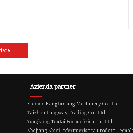
viare
Azienda partner
Xiamen Kangfuxiang Machinery Co., Ltd
Taizhou Longway Trading Co., Ltd
Yongkang Tentai Forma fisica Co., Ltd
Zhejiang Shini Infermieristica Prodotti Tecnolo