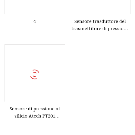
4
Sensore trasduttore del
trasmettitore di pressione
per l'industria elettrica
della metallurgia del
petrolio4
Sensore di pressione al
silicio Atech PT201
Trasmettitore di pressione
economico al silicio