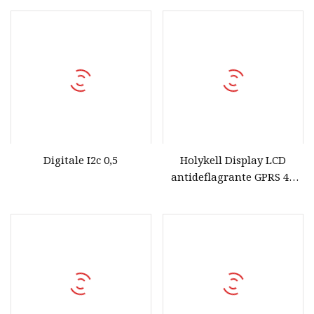
Digitale I2c 0,5
Holykell Display LCD
antideflagrante GPRS 4G
Trasmettitore di pressione
dell'acqua wireless