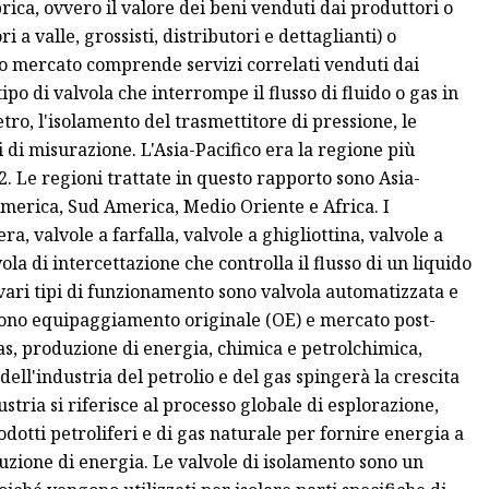
bbrica, ovvero il valore dei beni venduti dai produttori o
 a valle, grossisti, distributori e dettaglianti) o
esto mercato comprende servizi correlati venduti dai
ipo di valvola che interrompe il flusso di fluido o gas in
ro, l'isolamento del trasmettitore di pressione, le
vi di misurazione. L'Asia-Pacifico era la regione più
. Le regioni trattate in questo rapporto sono Asia-
America, Sud America, Medio Oriente e Africa. I
ra, valvole a farfalla, valvole a ghigliottina, valvole a
la di intercettazione che controlla il flusso di un liquido
 vari tipi di funzionamento sono valvola automatizzata e
 sono equipaggiamento originale (OE) e mercato post-
 gas, produzione di energia, chimica e petrolchimica,
dell'industria del petrolio e del gas spingerà la crescita
stria si riferisce al processo globale di esplorazione,
odotti petroliferi e di gas naturale per fornire energia a
duzione di energia. Le valvole di isolamento sono un