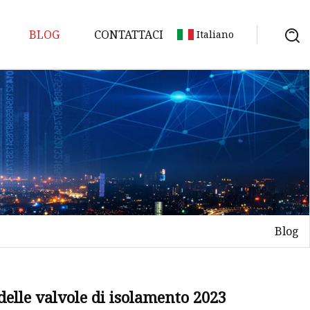
BLOG
CONTATTACI
Italiano
ne
 livello
e della
Blog
ortice
delle valvole di isolamento 2023
turbina