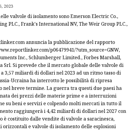
6, 2023
delle valvole di isolamento sono Emerson Electric Co.,
ing PLC., Frank's International NV, The Weir Group PLC.,
inker.com annuncia la pubblicazione del rapporto
s://www.reportlinker.com/p06479941/?utm_source=GNW,
uments Inc., Schlumberger Limited., Forbes Marshall,
Srl. Si prevede che il mercato globale delle valvole di
a 3,57 miliardi di dollari nel 2023 ad un ritmo tasso di
ia-Ucraina ha interrotto le possibilità di ripresa
nel breve termine. La guerra tra questi due paesi ha
nata dei prezzi delle materie prime e a interruzioni
 su beni e servizi e colpendo molti mercati in tutto il
mento raggiungerà i 4,42 miliardi di dollari nel 2027 con
 è costituito dalle vendite di valvole a saracinesca,
i orizzontali e valvole di isolamento delle esplosioni