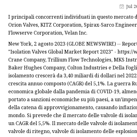
Jul 2
Misuratore di portata
I principali concorrenti individuati in questo mercato 
totalizzatore
Orion Valves, KITZ Corporation, Spirax-Sarco Engineer
Misuratore di portata ad
Flowserve Corporation, Velan Inc.
ultrasuoni
New York, 2 agosto 2023 (GLOBE NEWSWIRE) -- Reportl
"Isolation Valves Global Market Report 2023" - http
Crane Company, Trillium Flow Technologies, MKS Instr
Baker Hughes Company, Colton Industries e Della Foglia 
isolamento crescerà da 3,40 miliardi di dollari nel 2022 
crescita annuo composto (CAGR) del 5,1%. La guerra Russ
economica globale dalla pandemia di COVID-19, almeno 
portato a sanzioni economiche su più paesi, a un’impen
della catena di approvvigionamento, causando inflazione
mondo. Si prevede che il mercato delle valvole di isola
un CAGR del 5,5%. Il mercato delle valvole di isolamento
valvole di ritegno, valvole di isolamento delle esplosion