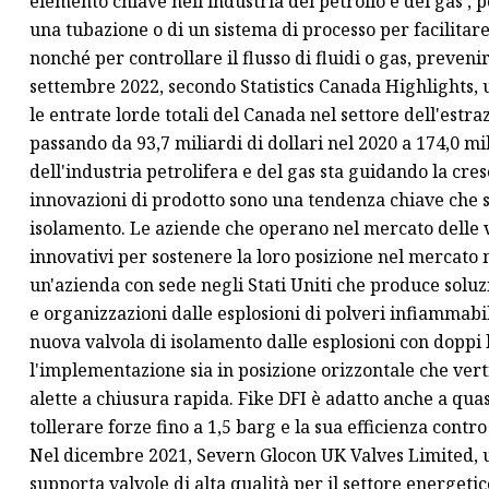
elemento chiave nell'industria del petrolio e del gas , p
una tubazione o di un sistema di processo per facilitar
nonché per controllare il flusso di fluidi o gas, preveni
settembre 2022, secondo Statistics Canada Highlights,
le entrate lorde totali del Canada nel settore dell'estr
passando da 93,7 miliardi di dollari nel 2020 a 174,0 mil
dell'industria petrolifera e del gas sta guidando la cre
innovazioni di prodotto sono una tendenza chiave che 
isolamento. Le aziende che operano nel mercato delle 
innovativi per sostenere la loro posizione nel mercato
un'azienda con sede negli Stati Uniti che produce soluz
e organizzazioni dalle esplosioni di polveri infiammabili
nuova valvola di isolamento dalle esplosioni con doppi l
l'implementazione sia in posizione orizzontale che verti
alette a chiusura rapida. Fike DFI è adatto anche a quasi 
tollerare forze fino a 1,5 barg e la sua efficienza cont
Nel dicembre 2021, Severn Glocon UK Valves Limited, u
supporta valvole di alta qualità per il settore energe