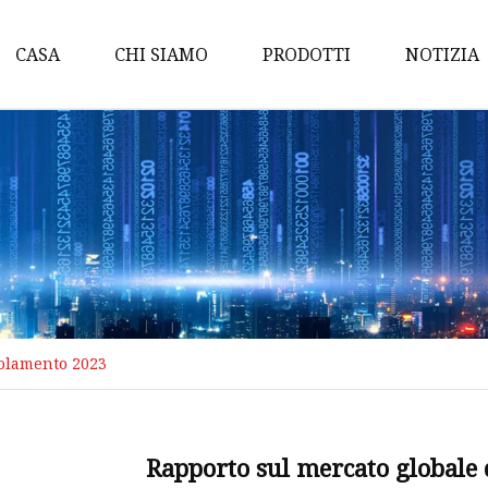
CASA
CHI SIAMO
PRODOTTI
NOTIZIA
Trasmettitore di pressio
Misuratore di portata del
del liquido
Dispositivo di misurazion
massa termica
Misuratore di portata
elettromagnetico
solamento 2023
Misuratore di portata ad
ingranaggi
Misuratore di portata a v
Rapporto sul mercato globale 
Misuratore di portata a 