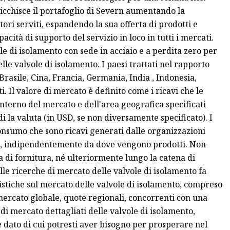
ricchisce il portafoglio di Severn aumentando la
ori serviti, espandendo la sua offerta di prodotti e
ità di supporto del servizio in loco in tutti i mercati.
e di isolamento con sede in acciaio e a perdita zero per
le valvole di isolamento. I paesi trattati nel rapporto
Brasile, Cina, Francia, Germania, India , Indonesia,
. Il valore di mercato è definito come i ricavi che le
interno del mercato e dell'area geografica specificati
i la valuta (in USD, se non diversamente specificato). I
consumo che sono ricavi generati dalle organizzazioni
ato, indipendentemente da dove vengono prodotti. Non
na di fornitura, né ulteriormente lungo la catena di
ulle ricerche di mercato delle valvole di isolamento fa
tistiche sul mercato delle valvole di isolamento, compreso
 mercato globale, quote regionali, concorrenti con una
di mercato dettagliati delle valvole di isolamento,
 dato di cui potresti aver bisogno per prosperare nel