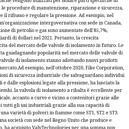
oiché vengono utilizzati per isolare parti specifiche di
e le procedure di manutenzione, riparazione e sicurezza,
re il riflusso e regolare la pressione. Ad esempio, nel
 un'organizzazione intergovernativa con sede in Canada,
azione di petrolio e gas sono aumentate dell'85,7%,
iardi di dollari nel 2021. Pertanto, la crescita
scita del mercato delle valvole di isolamento in futuro. Le
sta guadagnando popolarità nel mercato delle valvole di
valvole di isolamento stanno adottando nuovi prodotti
 mercato.Ad esempio, nell'ottobre 2020, Fike Corporation,
ioni di sicurezza industriale che salvaguardano individui
 e dalle esplosioni legate alla pressione, ha lanciato la
embi. la valvola di isolamento a ribalta è eccellente per
cale, accanto a curve e vicino a contenitori grazie alle
tutti gli usi industriali grazie alla sua capacità di
ro una varietà di polveri in fiamme come ST1, ST2 e ST3.
na società con sede nel Regno Unito che produce e
tico, ha acquisito ValvTechnologies per una somma non