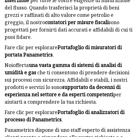
inserzione
per tutte le vostre esigenze di misurazione
del flusso. Quando trasferisci la proprietà di beni
grezzi e raffinati di alto valore come petrolio e
greggio, il nostro
contatori per misure fiscali
sono
progettati per fornirti dati accurati e affidabili di cui ti
puoi fidare.
Fare clic per esplorare
Portafoglio di misuratori di
portata Panametrics
.
Noi
offerta
una vasta gamma di sistemi di analisi di
umidità e gas
che ti consentono di prendere decisioni
sui processi con sicurezza. Affidabili e stabili, i nostri
prodotti e servizi lo sono
supportato da decenni di
esperienza nel settore e da esperti competenti
per
aiutarti a comprendere la tua richiesta.
Fare clic per esplorare
Portafoglio di analizzatori di
processo di Panametrics
.
Panametrics dispone di uno staff esperto di assistenza