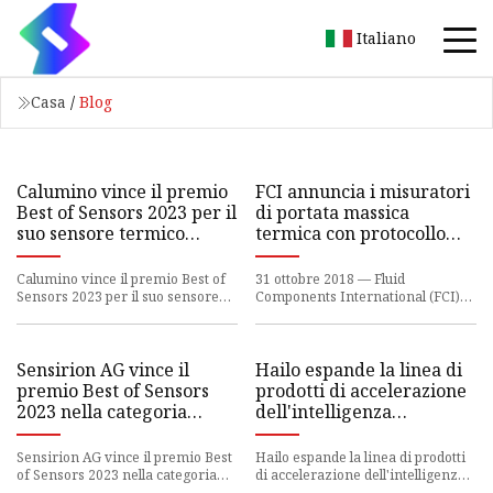
Italiano
Casa
/
Blog
Calumino vince il premio
FCI annuncia i misuratori
Best of Sensors 2023 per il
di portata massica
suo sensore termico
termica con protocollo
Calumino
HART
Calumino vince il premio Best of
31 ottobre 2018 — Fluid
Sensors 2023 per il suo sensore
Components International (FCI)
termico Calumino | Elettronica
offre ora misuratori di portata
feroce
massica termica disponibili con i
Sensirion AG vince il
Hailo espande la linea di
premio Best of Sensors
prodotti di accelerazione
2023 nella categoria
dell'intelligenza
Sensori industriali
artificiale man mano che
la domanda di
Sensirion AG vince il premio Best
Hailo espande la linea di prodotti
intelligenza artificiale
of Sensors 2023 nella categoria
di accelerazione dell'intelligenza
Sensori industriali | Elettronica
artificiale man mano che la