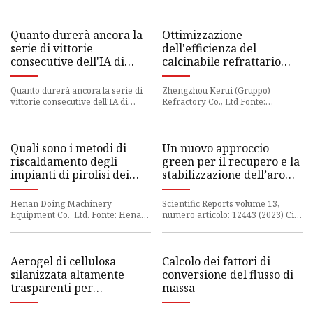
cresce
feroce
domanda di intelligen
Quanto durerà ancora la
Ottimizzazione
serie di vittorie
dell'efficienza del
consecutive dell'IA di
calcinabile refrattario
Nvidia?
per la combustione...
Quanto durerà ancora la serie di
Zhengzhou Kerui (Gruppo)
vittorie consecutive dell'IA di
Refractory Co., Ltd Fonte:
Nvidia? | Elettronica feroce
Zhengzhou Kerui (Gruppo)
Refractory Co., Ltd Nel mondo dei
forni a
Quali sono i metodi di
Un nuovo approccio
riscaldamento degli
green per il recupero e la
impianti di pirolisi dei
stabilizzazione dell’aroma
pneumatici usati? ...
di Lavandula stoechas
abbinando CO2
Henan Doing Machinery
Scientific Reports volume 13,
supercritica e solventi
Equipment Co., Ltd. Fonte: Henan
numero articolo: 12443 (2023) Cita
Doing Machinery Equipment Co.,
eutettici naturali
questo articolo 357 Accessi 1
Ltd. I metodi di riscaldamento del
Altmetric Metrics dettagl
profondi
Aerogel di cellulosa
Calcolo dei fattori di
silanizzata altamente
conversione del flusso di
trasparenti per
massa
aumentare l'efficienza