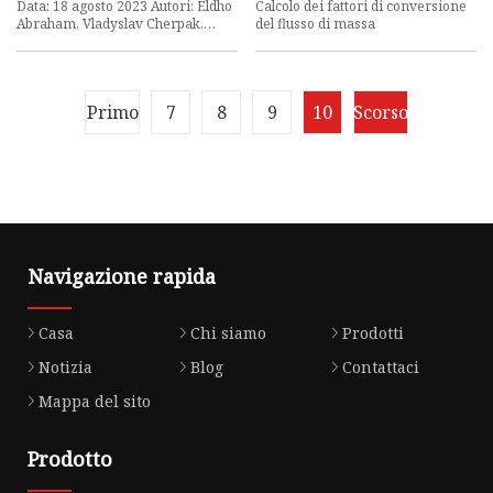
energetica delle vetrate
Data: 18 agosto 2023 Autori: Eldho
Calcolo dei fattori di conversione
negli edifici
Abraham, Vladyslav Cherpak,
del flusso di massa
Bohdan Senyuk, Jan Bart ten
Hove, Taewoo Lee, Qingkun Liu
Primo
7
8
9
10
Scorso
Navigazione rapida
Casa
Chi siamo
Prodotti
Notizia
Blog
Contattaci
Mappa del sito
Prodotto