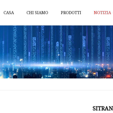
CASA
CHI SIAMO
PRODOTTI
NOTIZIA
Trasmettitore di pressio
Misuratore di portata del
del liquido
Dispositivo di misurazion
massa termica
Misuratore di portata
elettromagnetico
Misuratore di portata ad
ingranaggi
Misuratore di portata a v
SITRAN
Misuratore di portata a 