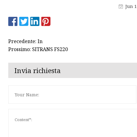
Jun 1
Misuratore di portata
totalizzatore
Misuratore di portata ad
ultrasuoni
Precedente: In
Prossimo: SITRANS FS220
Invia richiesta