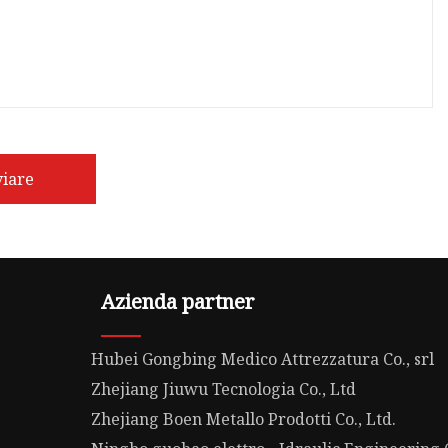
viare
Azienda partner
Hubei Gongbing Medico Attrezzatura Co., srl
Zhejiang Jiuwu Tecnologia Co., Ltd
Zhejiang Boen Metallo Prodotti Co., Ltd.