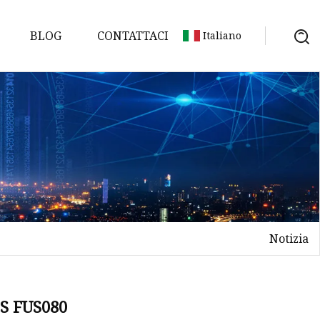
BLOG
CONTATTACI
Italiano
ne
 livello
e della
Notizia
ortice
S FUS080
turbina