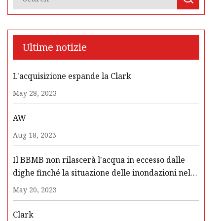
Ultime notizie
L'acquisizione espande la Clark
May 28, 2023
AW
Aug 18, 2023
Il BBMB non rilascerà l'acqua in eccesso dalle
dighe finché la situazione delle inondazioni nel
Punjab e nell'Haryana non si sarà normalizzata:
May 20, 2023
The Tribune India
Clark