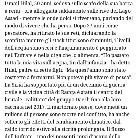
Ismail Hilal, 50 anni, sedeva sullo scafo della sua barca
a remi - ora alloggiata saldamente sulle rive del Lago
Assad - mentre le onde dolci si riversano, parlando del
modo di vivere che ha perso. Dopo 37 anni come
pescatore, ha ritirato le sue reti, dichiarando la
sconfitta mentre gli stock ittici sono diminuiti, i livelli
dell'acqua sono scesi e l’inquinamento è peggiorato
nell’Eufrate e nella diga che lo alimenta. “Ho passato
tutta la mia vita sull’acqua, fin dall’infanzia”, ha detto
Hilal, padre di sette figli. “Ma quest’anno sono stato
costretto a fermarmi. Non potevo più vivere di pesca”.
La Siria ha sopportato più di un decennio di guerra
civile e la vicina città di Raqqa è stata il centro del
brutale “califfato” del gruppo Daesh fino alla loro
cacciata nel 2017. Il martoriato paese, dove metà un
milione di persone sono morte nel conflitto, ha anche
sofferto gli effetti del cambiamento climatico, dal
caldo torrido estivo alla siccità prolungata. Il flusso
dell'Eufrate - uno dei possenti corsi d'acqua della