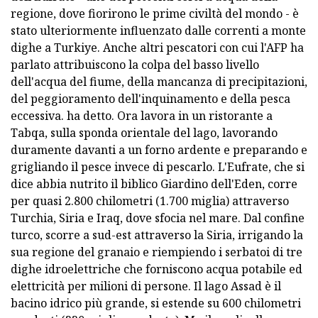
regione, dove fiorirono le prime civiltà del mondo - è
stato ulteriormente influenzato dalle correnti a monte
dighe a Turkiye. Anche altri pescatori con cui l'AFP ha
parlato attribuiscono la colpa del basso livello
dell'acqua del fiume, della mancanza di precipitazioni,
del peggioramento dell'inquinamento e della pesca
eccessiva. ha detto. Ora lavora in un ristorante a
Tabqa, sulla sponda orientale del lago, lavorando
duramente davanti a un forno ardente e preparando e
grigliando il pesce invece di pescarlo. L'Eufrate, che si
dice abbia nutrito il biblico Giardino dell'Eden, corre
per quasi 2.800 chilometri (1.700 miglia) attraverso
Turchia, Siria e Iraq, dove sfocia nel mare. Dal confine
turco, scorre a sud-est attraverso la Siria, irrigando la
sua regione del granaio e riempiendo i serbatoi di tre
dighe idroelettriche che forniscono acqua potabile ed
elettricità per milioni di persone. Il lago Assad è il
bacino idrico più grande, si estende su 600 chilometri