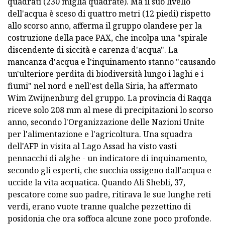
quadrati (230 miglia quadrate). Ma il suo livello
dell'acqua è sceso di quattro metri (12 piedi) rispetto
allo scorso anno, afferma il gruppo olandese per la
costruzione della pace PAX, che incolpa una "spirale
discendente di siccità e carenza d'acqua". La
mancanza d'acqua e l'inquinamento stanno "causando
un'ulteriore perdita di biodiversità lungo i laghi e i
fiumi" nel nord e nell'est della Siria, ha affermato
Wim Zwijnenburg del gruppo. La provincia di Raqqa
riceve solo 208 mm al mese di precipitazioni lo scorso
anno, secondo l'Organizzazione delle Nazioni Unite
per l'alimentazione e l'agricoltura. Una squadra
dell'AFP in visita al Lago Assad ha visto vasti
pennacchi di alghe - un indicatore di inquinamento,
secondo gli esperti, che succhia ossigeno dall'acqua e
uccide la vita acquatica. Quando Ali Shebli, 37,
pescatore come suo padre, ritirava le sue lunghe reti
verdi, erano vuote tranne qualche pezzettino di
posidonia che ora soffoca alcune zone poco profonde.