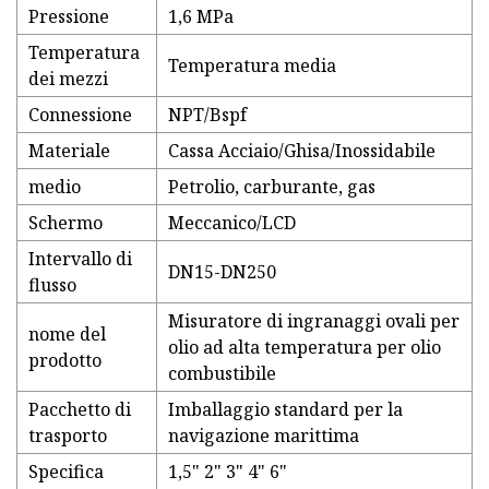
Pressione
1,6 MPa
Temperatura
Temperatura media
dei mezzi
Connessione
NPT/Bspf
Materiale
Cassa Acciaio/Ghisa/Inossidabile
medio
Petrolio, carburante, gas
Schermo
Meccanico/LCD
Intervallo di
DN15-DN250
flusso
Misuratore di ingranaggi ovali per
nome del
olio ad alta temperatura per olio
prodotto
combustibile
Pacchetto di
Imballaggio standard per la
trasporto
navigazione marittima
Specifica
1,5" 2" 3" 4" 6"