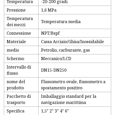
Temperatura
-20-200 gradi
Pressione
1,6 MPa
Temperatura
Temperatura media
dei mezzi
Connessione
NPT/Bspf
Materiale
Cassa Acciaio/Ghisa/Inossidabile
medio
Petrolio, carburante, gas
Schermo
Meccanico/LCD
Intervallo di
DN15-DN250
flusso
nome del
Flussometro ovale, flussometro a
prodotto
spostamento positivo
Pacchetto di
Imballaggio standard per la
trasporto
navigazione marittima
Specifica
1,5" 2" 3" 4" 6"