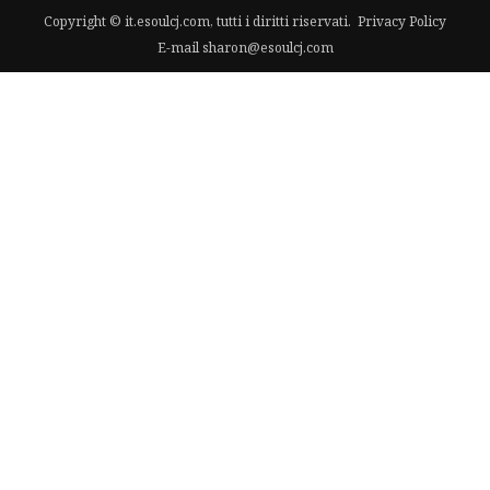
Copyright © it.esoulcj.com, tutti i diritti riservati.
Privacy Policy
E-mail
sharon@esoulcj.com