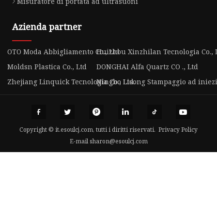
Misuratore di portata ad ultrasuoni
Azienda partner
OTO Moda Abbigliamento Co., Ltd
Huizhou Xinzhilan Tecnologia Co., L
Moldsn Plastica Co., Ltd
DONGHAI Alfa Quartz CO ., Ltd
Zhejiang Linquick Tecnologia Co., Ltd.
Ningbo Lisong Stampaggio ad iniezi
Copyright © it.esoulcj.com, tutti i diritti riservati.
Privacy Policy
E-mail
sharon@esoulcj.com