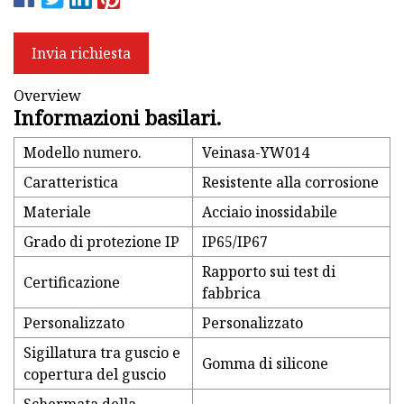
Invia richiesta
Overview
Informazioni basilari.
Modello numero.
Veinasa-YW014
Caratteristica
Resistente alla corrosione
Materiale
Acciaio inossidabile
Grado di protezione IP
IP65/IP67
Rapporto sui test di
Certificazione
fabbrica
Personalizzato
Personalizzato
Sigillatura tra guscio e
Gomma di silicone
copertura del guscio