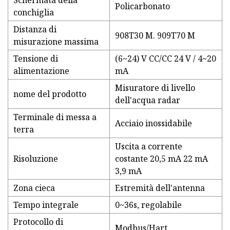
Schermata della
Policarbonato
conchiglia
Distanza di
908T30 M. 909T70 M
misurazione massima
Tensione di
(6~24) V CC/CC 24 V / 4~20
alimentazione
mA
Misuratore di livello
nome del prodotto
dell'acqua radar
Terminale di messa a
Acciaio inossidabile
terra
Uscita a corrente
Risoluzione
costante 20,5 mA 22 mA
3,9 mA
Zona cieca
Estremità dell'antenna
Tempo integrale
0~36s, regolabile
Protocollo di
Modbus/Hart