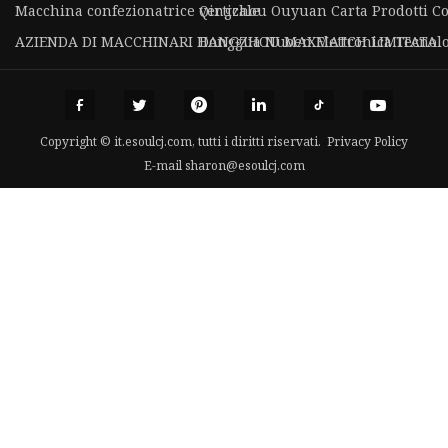
Macchina confezionatrice verticale
Qingzhou Ouyuan Carta Prodotti Co.
AZIENDA DI MACCHINARI HANGZHOU MAXMATCH LIMITATA
Donggua Nuoen Elettronica Tecnolog
Copyright © it.esoulcj.com, tutti i diritti riservati.
Privacy Policy
E-mail
sharon@esoulcj.com