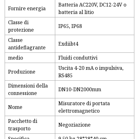
Batteria AC220V, DC12-24V o
Fornire energia
batteria al litio
Classe di
IP65, IP68
protezione
Classe
Exdiibt4
antideflagrante
medio
Fluidi conduttivi
Uscita 4-20 mA o impulsiva,
Produzione
RS485
Dimensioni della
DN10-DN2000mm
connessione
Misuratore di portata
Nome
elettromagnetico
Pacchetto di
Negoziazione
trasporto
Specifica
9,50 kg 28*28*40 cm