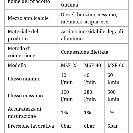
nome del prodotto
turbina
Diesel, benzina, nessuno,
Mezzo applicabile
metanolo, acqua, ecc.
Materiale del
Acciaio inossidabile, lega di
prodotto
alluminio
Metodo di
Connessione filettata
connessione
Modello
MSF-25
MSF-40
MSF-60
10
40
60
Flusso minimo
l/min
l/min
l/min
100
280
500
Flusso massimo
l/min
l/min
l/min
Accuratezza di
1%
1%
1%
misurazione
Pressione lavorativa
6bar
6bar
6bar