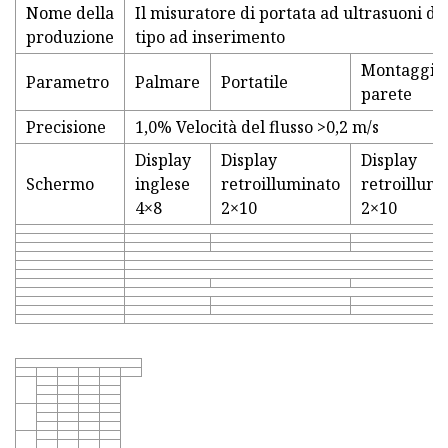
Nome della
Il misuratore di portata ad ultrasuoni de
produzione
tipo ad inserimento
Montaggio
Parametro
Palmare
Portatile
parete
Precisione
1,0% Velocità del flusso >0,2 m/s
Display
Display
Display
Schermo
inglese
retroilluminato
retroillum
4×8
2×10
2×10