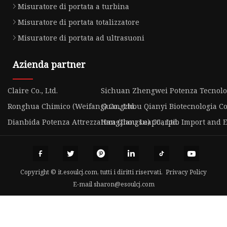
Misuratore di portata a turbina
Misuratore di portata totalizzatore
Misuratore di portata ad ultrasuoni
Azienda partner
Claire Co., Ltd.
Sichuan Zhengwei Potenza Tecnolog
Ronghua Chimico (Weifang) Co., Ltd.
Guangzhou Qianyi Biotecnologia Co.
Dianbida Potenza Attrezzatura (Jiangsu) Co., Ltd.
Hangzhou LeapCarpio Import and Ex
Copyright © it.esoulcj.com, tutti i diritti riservati.
Privacy Policy
E-mail
sharon@esoulcj.com